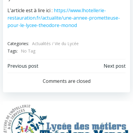
L’article est à lire ici :
https://www.lhotellerie-
restauration.fr/actualite/une-annee-prometteuse-
pour-le-lycee-theodore-monod
Categories:
Actualités / Vie du Lycée
Tags:
No Tag
Navigation
Navigation
Previous post
Next post
de
de
Comments are closed
l’article
l’article