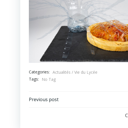
Categories:
Actualités / Vie du Lycée
Tags:
No Tag
Navigation
Previous post
de
C