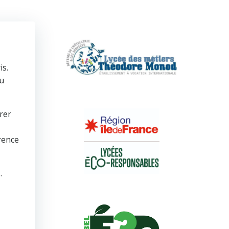
is.
au
rer
rence
.