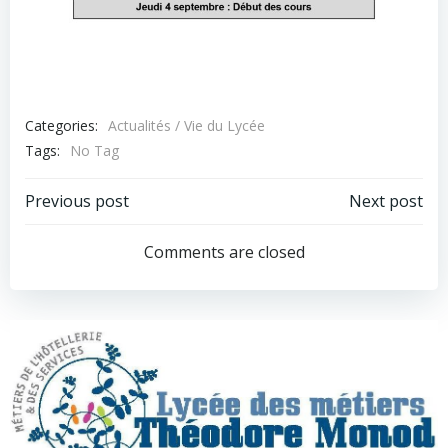
Categories:
Actualités / Vie du Lycée
Tags:
No Tag
Navigation
Navigation
Previous post
Next post
de
de
Comments are closed
l’article
l’article