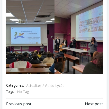
Categories:
Actualités / Vie du Lycée
Tags:
No Tag
Navigation
Navigation
Previous post
Next post