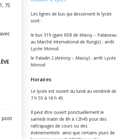
1, 75
Les lignes de bus qui desservent le lycée
sont :
 avec
le bus 319 (gare RER de Massy – Palaiseau
au Marché International de Rungis) : arrêt
Lycée Monod.
le Paladin 2 (Antony – Massy) : arrêt Lycée
LÈVE
Monod
Horaires
Le lycée est ouvert du lundi au vendredi de
7 h 55 à 18 h 45.
Il peut être ouvert ponctuellement le
 post
samedi matin de 8h à 12h45 pour des
rattrapages de cours ou des
évènementiels ainsi que certains jours de