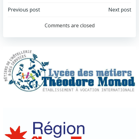
Navigation
Navigation
Previous post
Next post
de
de
Comments are closed
l’article
l’article