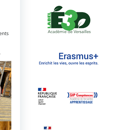
rents
.
.