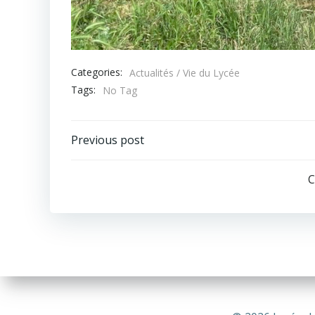
Categories:
Actualités / Vie du Lycée
Tags:
No Tag
Navigation
Previous post
de
C
l’article