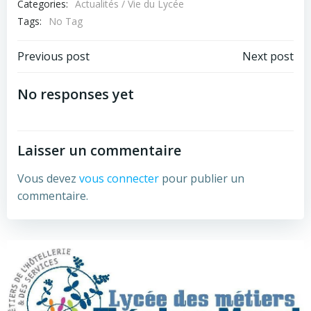
Categories:
Actualités / Vie du Lycée
Tags:
No Tag
Navigation
Navigation
Previous post
Next post
de
de
No responses yet
l’article
l’article
Laisser un commentaire
Vous devez
vous connecter
pour publier un
commentaire.